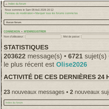
Index du forum
Nous sommes le Sam 08 Aoû 2026 20:12
Panneau de modération
•
Marquer tous les forums comme lus
Aucun forum.
CONNEXION
•
M’ENREGISTRER
Nom d’utilisateur:
Mot de passe:
STATISTIQUES
203622
message(s) •
6721
sujet(s)
le plus récent est
Olise2026
ACTIVITÉ DE CES DERNIÈRES 24
23
nouveaux messages •
2
nouveaux suj
Index du forum