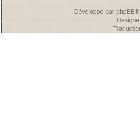
Développé par
phpBB
®
Designe
Traducti