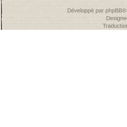
Développé par
phpBB
®
Designe
Traducti