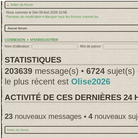
Index du forum
Nous sommes le Dim 09 Aoû 2026 10:58
Panneau de modération
•
Marquer tous les forums comme lus
Aucun forum.
CONNEXION
•
M’ENREGISTRER
Nom d’utilisateur:
Mot de passe:
STATISTIQUES
203639
message(s) •
6724
sujet(s)
le plus récent est
Olise2026
ACTIVITÉ DE CES DERNIÈRES 24
23
nouveaux messages •
4
nouveaux suj
Index du forum