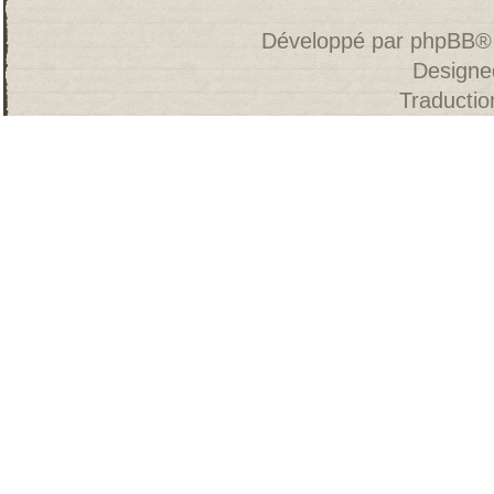
Développé par
phpBB
®
Designe
Traducti