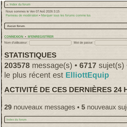
Index du forum
Nous sommes le Ven 07 Aoû 2026 3:15
Panneau de modération
•
Marquer tous les forums comme lus
Aucun forum.
CONNEXION
•
M’ENREGISTRER
Nom d’utilisateur:
Mot de passe:
STATISTIQUES
203578
message(s) •
6717
sujet(s)
le plus récent est
ElliottEquip
ACTIVITÉ DE CES DERNIÈRES 24
29
nouveaux messages •
5
nouveaux suj
Index du forum