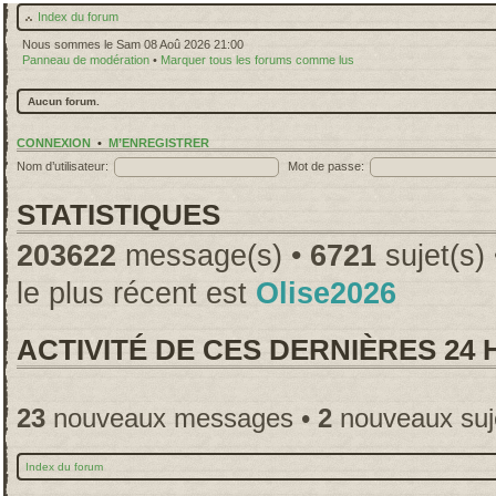
Index du forum
Nous sommes le Sam 08 Aoû 2026 21:00
Panneau de modération
•
Marquer tous les forums comme lus
Aucun forum.
CONNEXION
•
M’ENREGISTRER
Nom d’utilisateur:
Mot de passe:
STATISTIQUES
203622
message(s) •
6721
sujet(s)
le plus récent est
Olise2026
ACTIVITÉ DE CES DERNIÈRES 24
23
nouveaux messages •
2
nouveaux suj
Index du forum