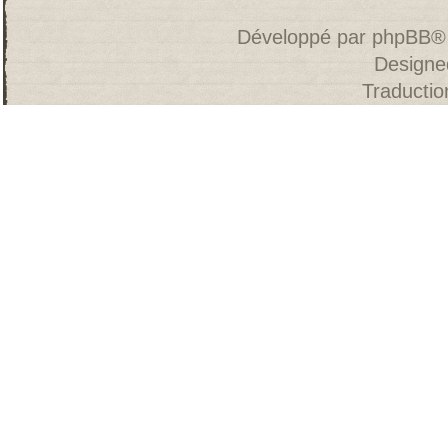
Développé par
phpBB
®
Designe
Traducti