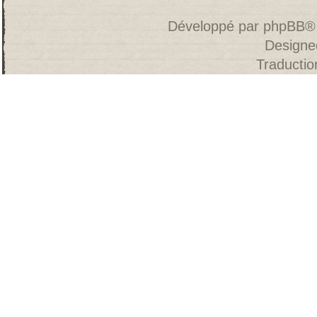
Développé par
phpBB
®
Designe
Traducti