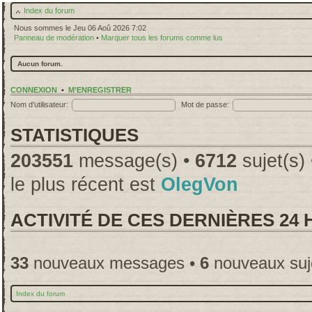
Index du forum
Nous sommes le Jeu 06 Aoû 2026 7:02
Panneau de modération
•
Marquer tous les forums comme lus
Aucun forum.
CONNEXION
•
M’ENREGISTRER
Nom d’utilisateur:
Mot de passe:
STATISTIQUES
203551
message(s) •
6712
sujet(s)
le plus récent est
OlegVon
ACTIVITÉ DE CES DERNIÈRES 24
33
nouveaux messages •
6
nouveaux suj
Index du forum