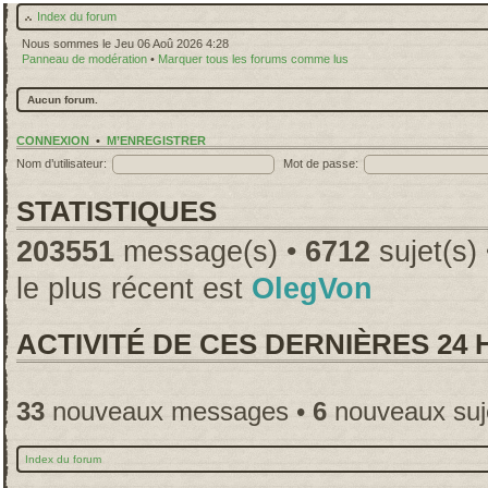
Index du forum
Nous sommes le Jeu 06 Aoû 2026 4:28
Panneau de modération
•
Marquer tous les forums comme lus
Aucun forum.
CONNEXION
•
M’ENREGISTRER
Nom d’utilisateur:
Mot de passe:
STATISTIQUES
203551
message(s) •
6712
sujet(s)
le plus récent est
OlegVon
ACTIVITÉ DE CES DERNIÈRES 24
33
nouveaux messages •
6
nouveaux suj
Index du forum