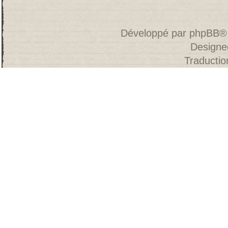
Développé par
phpBB
®
Designe
Traducti