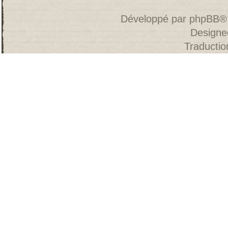
Développé par
phpBB
®
Designe
Traducti