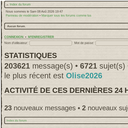
Index du forum
Nous sommes le Sam 08 Aoû 2026 19:47
Panneau de modération
•
Marquer tous les forums comme lus
Aucun forum.
CONNEXION
•
M’ENREGISTRER
Nom d’utilisateur:
Mot de passe:
STATISTIQUES
203621
message(s) •
6721
sujet(s)
le plus récent est
Olise2026
ACTIVITÉ DE CES DERNIÈRES 24
23
nouveaux messages •
2
nouveaux suj
Index du forum