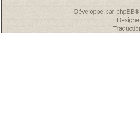
Développé par
phpBB
®
Designe
Traducti