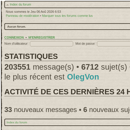
Index du forum
Nous sommes le Jeu 06 Aoû 2026 6:53
Panneau de modération
•
Marquer tous les forums comme lus
Aucun forum.
CONNEXION
•
M’ENREGISTRER
Nom d’utilisateur:
Mot de passe:
STATISTIQUES
203551
message(s) •
6712
sujet(s)
le plus récent est
OlegVon
ACTIVITÉ DE CES DERNIÈRES 24
33
nouveaux messages •
6
nouveaux suj
Index du forum