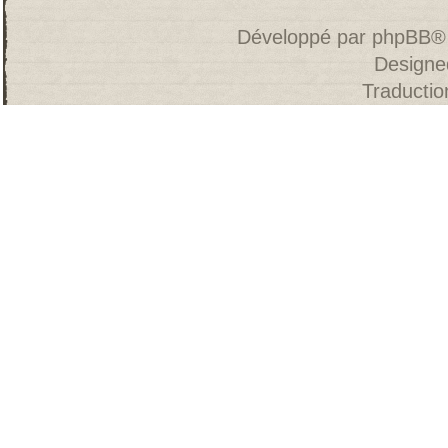
Développé par
phpBB
®
Designe
Traducti