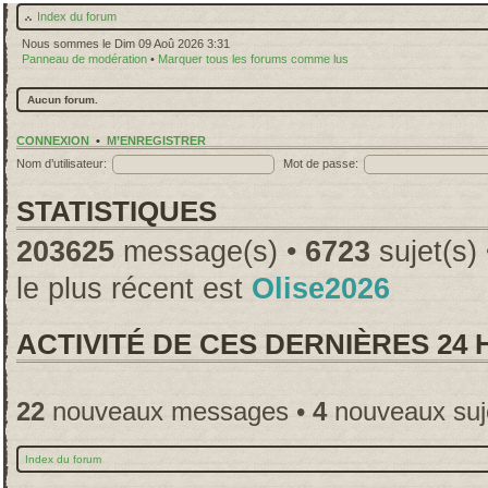
Index du forum
Nous sommes le Dim 09 Aoû 2026 3:31
Panneau de modération
•
Marquer tous les forums comme lus
Aucun forum.
CONNEXION
•
M’ENREGISTRER
Nom d’utilisateur:
Mot de passe:
STATISTIQUES
203625
message(s) •
6723
sujet(s)
le plus récent est
Olise2026
ACTIVITÉ DE CES DERNIÈRES 24
22
nouveaux messages •
4
nouveaux suj
Index du forum