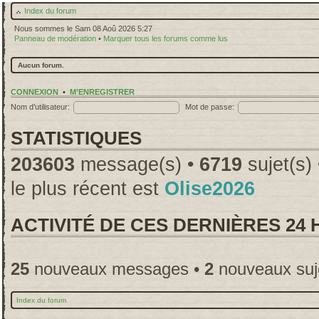
Index du forum
Nous sommes le Sam 08 Aoû 2026 5:27
Panneau de modération
•
Marquer tous les forums comme lus
Aucun forum.
CONNEXION
•
M’ENREGISTRER
Nom d’utilisateur:
Mot de passe:
STATISTIQUES
203603
message(s) •
6719
sujet(s)
le plus récent est
Olise2026
ACTIVITÉ DE CES DERNIÈRES 24
25
nouveaux messages •
2
nouveaux suj
Index du forum