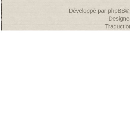
Développé par
phpBB
®
Designe
Traducti