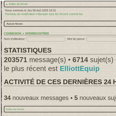
Index du forum
Nous sommes le Jeu 06 Aoû 2026 19:31
Panneau de modération
•
Marquer tous les forums comme lus
Aucun forum.
CONNEXION
•
M’ENREGISTRER
Nom d’utilisateur:
Mot de passe:
STATISTIQUES
203571
message(s) •
6714
sujet(s)
le plus récent est
ElliottEquip
ACTIVITÉ DE CES DERNIÈRES 24
34
nouveaux messages •
5
nouveaux suj
Index du forum