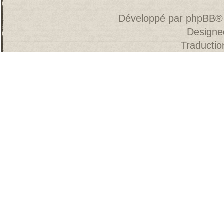
Développé par
phpBB
®
Designe
Traducti