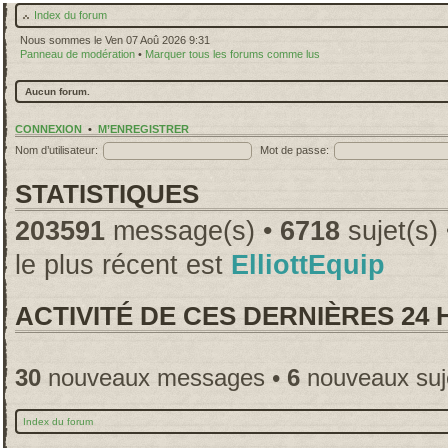
Index du forum
Nous sommes le Ven 07 Aoû 2026 9:31
Panneau de modération
•
Marquer tous les forums comme lus
Aucun forum.
CONNEXION
•
M’ENREGISTRER
Nom d’utilisateur:
Mot de passe:
STATISTIQUES
203591
message(s) •
6718
sujet(s)
le plus récent est
ElliottEquip
ACTIVITÉ DE CES DERNIÈRES 24
30
nouveaux messages •
6
nouveaux suj
Index du forum