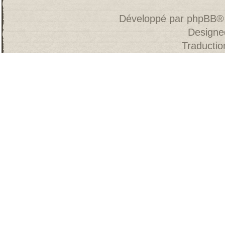
Développé par
phpBB
®
Designe
Traducti