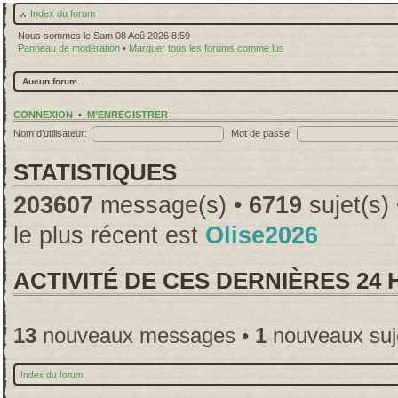
Index du forum
Nous sommes le Sam 08 Aoû 2026 8:59
Panneau de modération
•
Marquer tous les forums comme lus
Aucun forum.
CONNEXION
•
M’ENREGISTRER
Nom d’utilisateur:
Mot de passe:
STATISTIQUES
203607
message(s) •
6719
sujet(s)
le plus récent est
Olise2026
ACTIVITÉ DE CES DERNIÈRES 24
13
nouveaux messages •
1
nouveaux suj
Index du forum