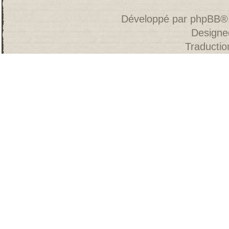
Développé par
phpBB
®
Designe
Traducti