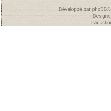
Développé par
phpBB
®
Designe
Traducti