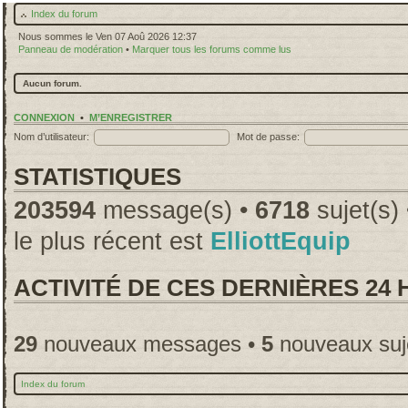
Index du forum
Nous sommes le Ven 07 Aoû 2026 12:37
Panneau de modération
•
Marquer tous les forums comme lus
Aucun forum.
CONNEXION
•
M’ENREGISTRER
Nom d’utilisateur:
Mot de passe:
STATISTIQUES
203594
message(s) •
6718
sujet(s)
le plus récent est
ElliottEquip
ACTIVITÉ DE CES DERNIÈRES 24
29
nouveaux messages •
5
nouveaux suj
Index du forum