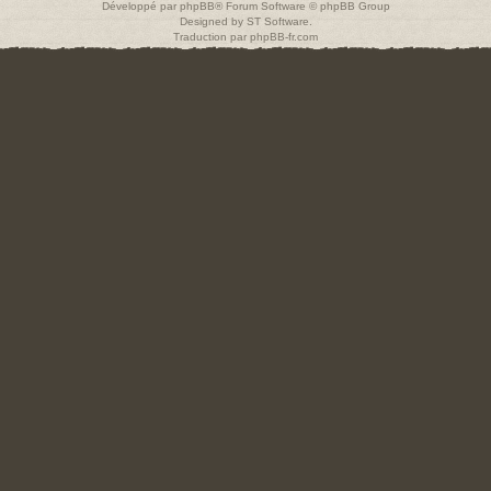
Développé par
phpBB
® Forum Software © phpBB Group
Designed by
ST Software
.
Traduction par
phpBB-fr.com