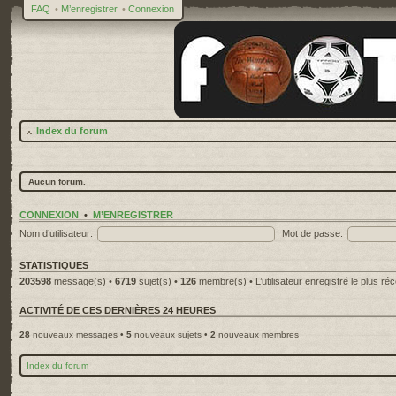
FAQ
•
M’enregistrer
•
Connexion
Index du forum
Aucun forum.
CONNEXION
•
M’ENREGISTRER
Nom d’utilisateur:
Mot de passe:
STATISTIQUES
203598
message(s) •
6719
sujet(s) •
126
membre(s) • L’utilisateur enregistré le plus ré
ACTIVITÉ DE CES DERNIÈRES 24 HEURES
28
nouveaux messages •
5
nouveaux sujets •
2
nouveaux membres
Index du forum