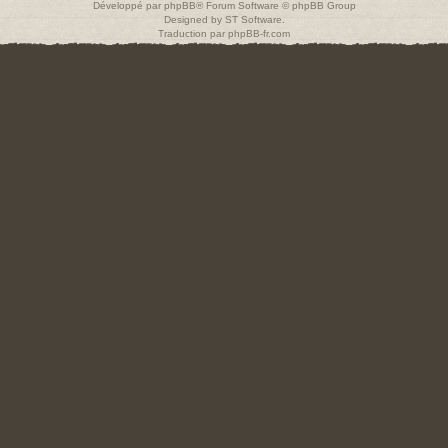
Développé par
phpBB
® Forum Software © phpBB Group
Designed by
ST Software
.
Traduction par
phpBB-fr.com