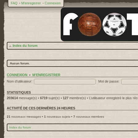
FAQ
•
M’enregistrer
•
Connexion
Index du forum
Aucun forum.
CONNEXION
•
M’ENREGISTRER
Nom d’utilisateur:
Mot de passe:
STATISTIQUES
203614
message(s) •
6719
sujet(s) •
127
membre(s) • L’utilisateur enregistré le plus ré
ACTIVITÉ DE CES DERNIÈRES 24 HEURES
21
nouveaux messages •
1
nouveaux sujets •
7
nouveaux membres
Index du forum