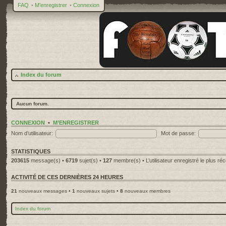
FAQ
•
M’enregistrer
•
Connexion
Index du forum
Aucun forum.
CONNEXION
•
M’ENREGISTRER
Nom d’utilisateur:
Mot de passe:
STATISTIQUES
203615
message(s) •
6719
sujet(s) •
127
membre(s) • L’utilisateur enregistré le plus ré
ACTIVITÉ DE CES DERNIÈRES 24 HEURES
21
nouveaux messages •
1
nouveaux sujets •
8
nouveaux membres
Index du forum