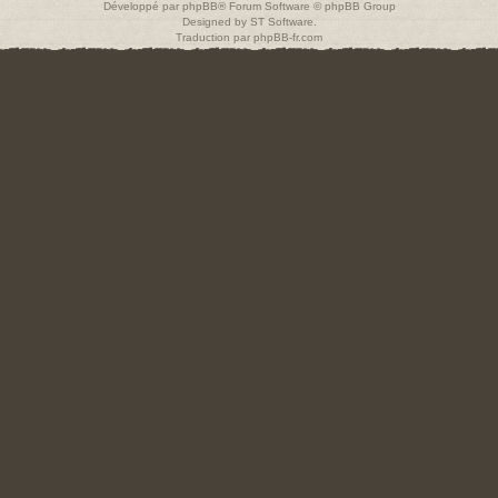
Développé par
phpBB
® Forum Software © phpBB Group
Designed by
ST Software
.
Traduction par
phpBB-fr.com