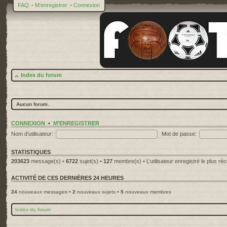
FAQ
•
M’enregistrer
•
Connexion
Index du forum
Aucun forum.
CONNEXION
•
M’ENREGISTRER
Nom d’utilisateur:
Mot de passe:
STATISTIQUES
203623
message(s) •
6722
sujet(s) •
127
membre(s) • L’utilisateur enregistré le plus ré
ACTIVITÉ DE CES DERNIÈRES 24 HEURES
24
nouveaux messages •
2
nouveaux sujets •
5
nouveaux membres
Index du forum