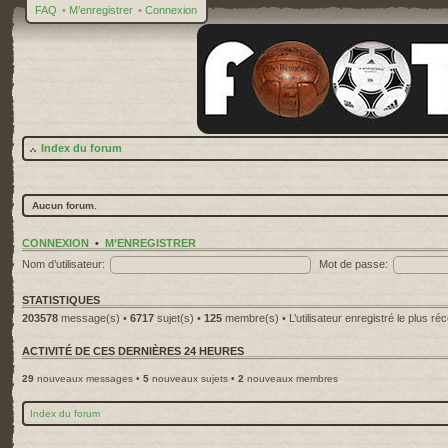
FAQ
•
M’enregistrer
•
Connexion
Index du forum
Aucun forum.
CONNEXION
•
M’ENREGISTRER
Nom d’utilisateur:
Mot de passe:
STATISTIQUES
203578
message(s) •
6717
sujet(s) •
125
membre(s) • L’utilisateur enregistré le plus ré
ACTIVITÉ DE CES DERNIÈRES 24 HEURES
29
nouveaux messages •
5
nouveaux sujets •
2
nouveaux membres
Index du forum