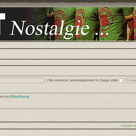
|
Me connecter automatiquement à chaque visite
cent est
ElliottEquip
L’équipe d