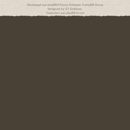
Développé par
phpBB
® Forum Software © phpBB Group
Designed by
ST Software
.
Traduction par
phpBB-fr.com