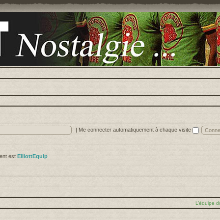
|
Me connecter automatiquement à chaque visite
cent est
ElliottEquip
L’équipe d