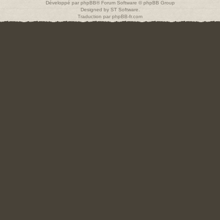
Développé par
phpBB
® Forum Software © phpBB Group
Designed by
ST Software
.
Traduction par
phpBB-fr.com