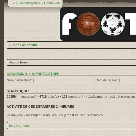
FAQ
•
M’enregistrer
•
Connexion
Index du forum
Aucun forum.
CONNEXION
•
M’ENREGISTRER
Nom d’utilisateur:
Mot de passe:
STATISTIQUES
203594
message(s) •
6718
sujet(s) •
125
membre(s) • L’utilisateur enregistré le plus ré
ACTIVITÉ DE CES DERNIÈRES 24 HEURES
29
nouveaux messages •
5
nouveaux sujets •
0
nouveaux membres
Index du forum