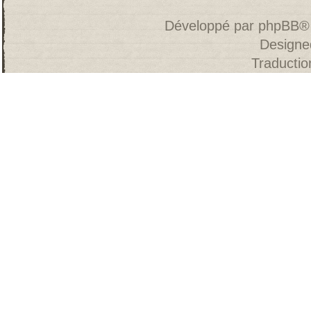
Développé par
phpBB
®
Designe
Traducti