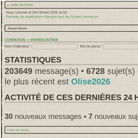
Index du forum
Nous sommes le Dim 09 Aoû 2026 16:54
Panneau de modération
•
Marquer tous les forums comme lus
Aucun forum.
CONNEXION
•
M’ENREGISTRER
Nom d’utilisateur:
Mot de passe:
STATISTIQUES
203649
message(s) •
6728
sujet(s)
le plus récent est
Olise2026
ACTIVITÉ DE CES DERNIÈRES 24
30
nouveaux messages •
7
nouveaux suj
Index du forum