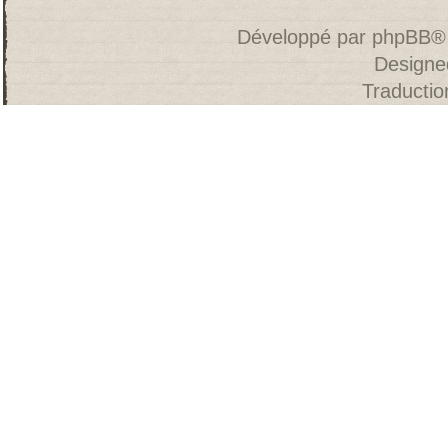
Développé par
phpBB
®
Designe
Traducti