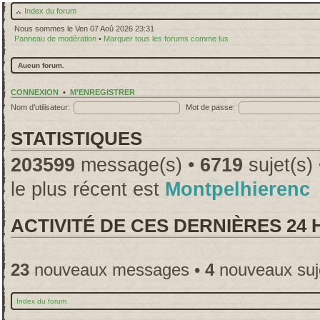
Index du forum
Nous sommes le Ven 07 Aoû 2026 23:31
Panneau de modération
•
Marquer tous les forums comme lus
Aucun forum.
CONNEXION
•
M’ENREGISTRER
Nom d’utilisateur:
Mot de passe:
STATISTIQUES
203599
message(s) •
6719
sujet(s)
le plus récent est
Montpelhierenc
ACTIVITÉ DE CES DERNIÈRES 24
23
nouveaux messages •
4
nouveaux suj
Index du forum