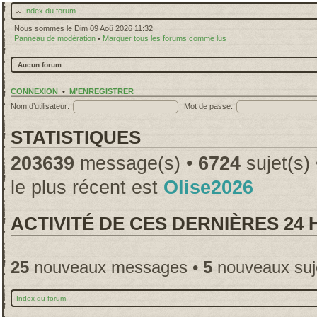
Index du forum
Nous sommes le Dim 09 Aoû 2026 11:32
Panneau de modération
•
Marquer tous les forums comme lus
Aucun forum.
CONNEXION
•
M’ENREGISTRER
Nom d’utilisateur:
Mot de passe:
STATISTIQUES
203639
message(s) •
6724
sujet(s)
le plus récent est
Olise2026
ACTIVITÉ DE CES DERNIÈRES 24
25
nouveaux messages •
5
nouveaux suj
Index du forum