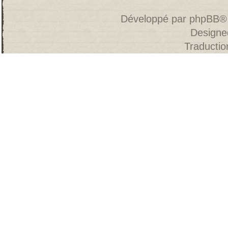
Développé par
phpBB
®
Designe
Traducti