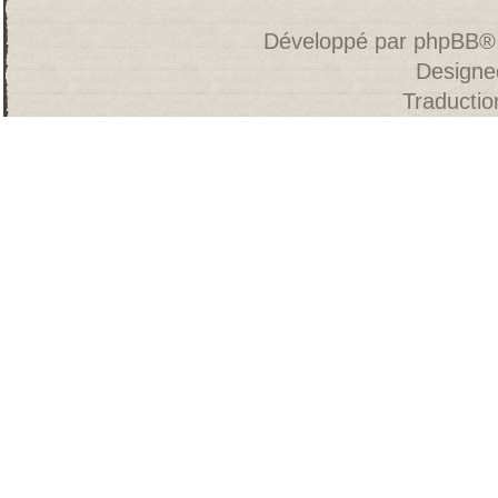
Développé par
phpBB
®
Designe
Traducti