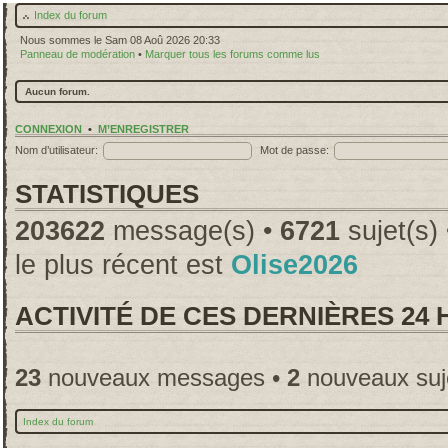
Index du forum
Nous sommes le Sam 08 Aoû 2026 20:33
Panneau de modération
•
Marquer tous les forums comme lus
Aucun forum.
CONNEXION
•
M’ENREGISTRER
Nom d’utilisateur:
Mot de passe:
STATISTIQUES
203622
message(s) •
6721
sujet(s)
le plus récent est
Olise2026
ACTIVITÉ DE CES DERNIÈRES 24
23
nouveaux messages •
2
nouveaux suj
Index du forum