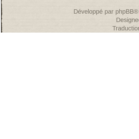
Développé par
phpBB
®
Designe
Traducti