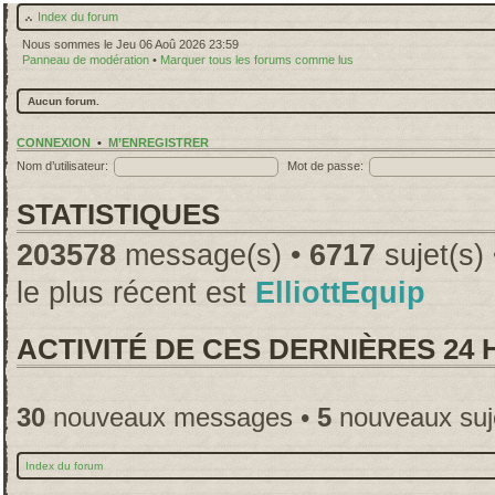
Index du forum
Nous sommes le Jeu 06 Aoû 2026 23:59
Panneau de modération
•
Marquer tous les forums comme lus
Aucun forum.
CONNEXION
•
M’ENREGISTRER
Nom d’utilisateur:
Mot de passe:
STATISTIQUES
203578
message(s) •
6717
sujet(s)
le plus récent est
ElliottEquip
ACTIVITÉ DE CES DERNIÈRES 24
30
nouveaux messages •
5
nouveaux suj
Index du forum