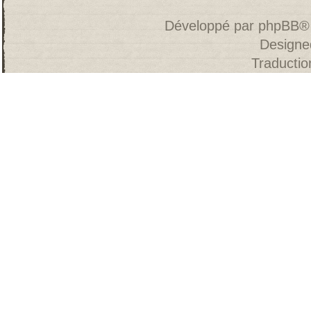
Développé par
phpBB
®
Designe
Traducti