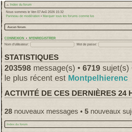
Index du forum
Nous sommes le Ven 07 Aoû 2026 15:32
Panneau de modération
•
Marquer tous les forums comme lus
Aucun forum.
CONNEXION
•
M’ENREGISTRER
Nom d’utilisateur:
Mot de passe:
STATISTIQUES
203598
message(s) •
6719
sujet(s)
le plus récent est
Montpelhierenc
ACTIVITÉ DE CES DERNIÈRES 24
28
nouveaux messages •
5
nouveaux suj
Index du forum