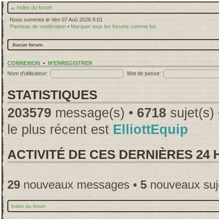
Index du forum
Nous sommes le Ven 07 Aoû 2026 8:01
Panneau de modération
•
Marquer tous les forums comme lus
Aucun forum.
CONNEXION
•
M’ENREGISTRER
Nom d’utilisateur:
Mot de passe:
STATISTIQUES
203579
message(s) •
6718
sujet(s)
le plus récent est
ElliottEquip
ACTIVITÉ DE CES DERNIÈRES 24
29
nouveaux messages •
5
nouveaux suj
Index du forum