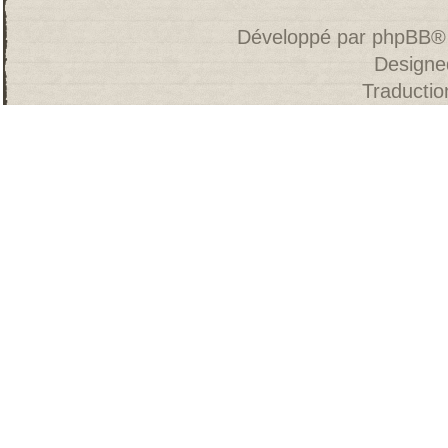
Développé par
phpBB
®
Designe
Traducti