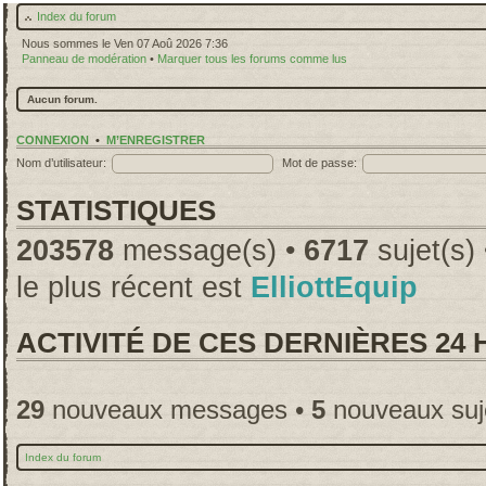
Index du forum
Nous sommes le Ven 07 Aoû 2026 7:36
Panneau de modération
•
Marquer tous les forums comme lus
Aucun forum.
CONNEXION
•
M’ENREGISTRER
Nom d’utilisateur:
Mot de passe:
STATISTIQUES
203578
message(s) •
6717
sujet(s)
le plus récent est
ElliottEquip
ACTIVITÉ DE CES DERNIÈRES 24
29
nouveaux messages •
5
nouveaux suj
Index du forum