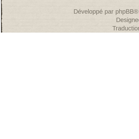
Développé par
phpBB
®
Designe
Traducti