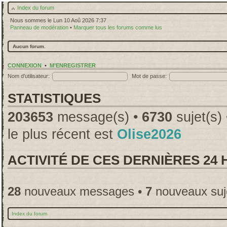
Index du forum
Nous sommes le Lun 10 Aoû 2026 7:37
Panneau de modération
•
Marquer tous les forums comme lus
Aucun forum.
CONNEXION
•
M’ENREGISTRER
Nom d’utilisateur:
Mot de passe:
STATISTIQUES
203653
message(s) •
6730
sujet(s)
le plus récent est
Olise2026
ACTIVITÉ DE CES DERNIÈRES 24
28
nouveaux messages •
7
nouveaux suj
Index du forum