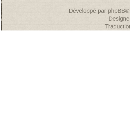
Développé par
phpBB
®
Designe
Traducti