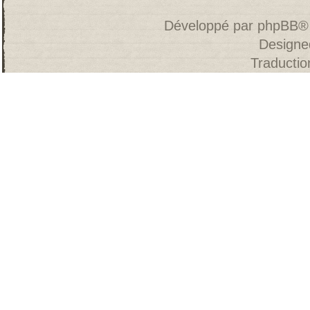
Développé par
phpBB
®
Designe
Traducti