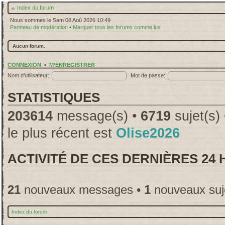
Index du forum
Nous sommes le Sam 08 Aoû 2026 10:49
Panneau de modération
•
Marquer tous les forums comme lus
Aucun forum.
CONNEXION
•
M’ENREGISTRER
Nom d’utilisateur:
Mot de passe:
STATISTIQUES
203614
message(s) •
6719
sujet(s)
le plus récent est
Olise2026
ACTIVITÉ DE CES DERNIÈRES 24
21
nouveaux messages •
1
nouveaux suj
Index du forum