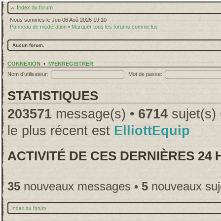
Index du forum
Nous sommes le Jeu 06 Aoû 2026 19:10
Panneau de modération
•
Marquer tous les forums comme lus
Aucun forum.
CONNEXION
•
M’ENREGISTRER
Nom d’utilisateur:
Mot de passe:
STATISTIQUES
203571
message(s) •
6714
sujet(s)
le plus récent est
ElliottEquip
ACTIVITÉ DE CES DERNIÈRES 24
35
nouveaux messages •
5
nouveaux suj
Index du forum