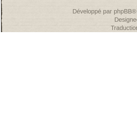
Développé par
phpBB
®
Designe
Traducti