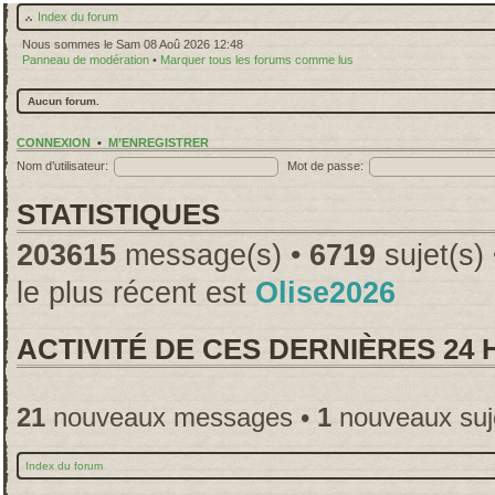
Index du forum
Nous sommes le Sam 08 Aoû 2026 12:48
Panneau de modération
•
Marquer tous les forums comme lus
Aucun forum.
CONNEXION
•
M’ENREGISTRER
Nom d’utilisateur:
Mot de passe:
STATISTIQUES
203615
message(s) •
6719
sujet(s)
le plus récent est
Olise2026
ACTIVITÉ DE CES DERNIÈRES 24
21
nouveaux messages •
1
nouveaux suj
Index du forum