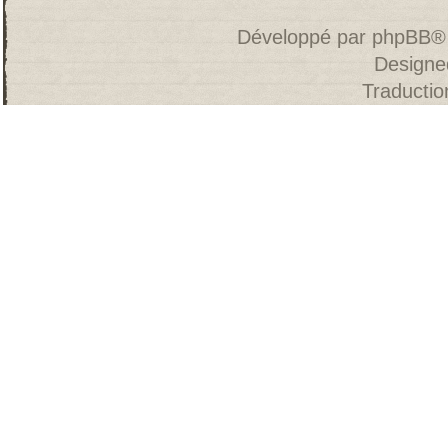
Développé par
phpBB
®
Designe
Traducti