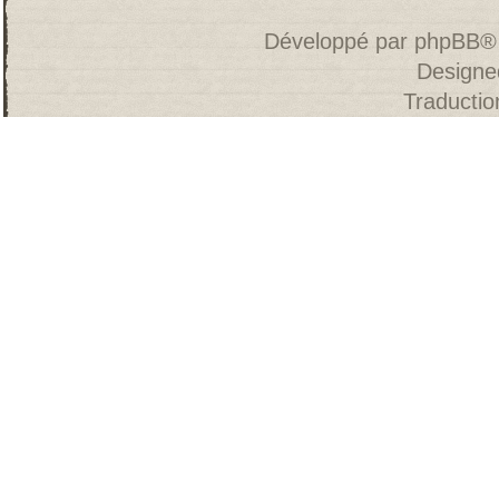
Développé par
phpBB
®
Designe
Traducti