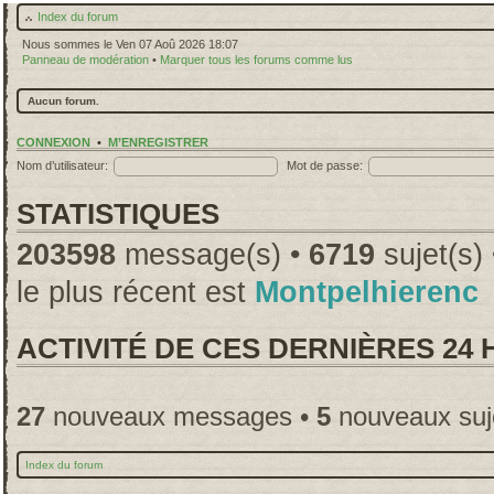
Index du forum
Nous sommes le Ven 07 Aoû 2026 18:07
Panneau de modération
•
Marquer tous les forums comme lus
Aucun forum.
CONNEXION
•
M’ENREGISTRER
Nom d’utilisateur:
Mot de passe:
STATISTIQUES
203598
message(s) •
6719
sujet(s)
le plus récent est
Montpelhierenc
ACTIVITÉ DE CES DERNIÈRES 24
27
nouveaux messages •
5
nouveaux suj
Index du forum