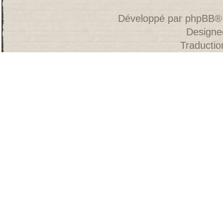
Développé par
phpBB
®
Designe
Traducti