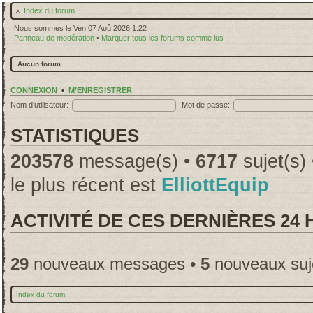
Index du forum
Nous sommes le Ven 07 Aoû 2026 1:22
Panneau de modération
•
Marquer tous les forums comme lus
Aucun forum.
CONNEXION
•
M’ENREGISTRER
Nom d’utilisateur:
Mot de passe:
STATISTIQUES
203578
message(s) •
6717
sujet(s)
le plus récent est
ElliottEquip
ACTIVITÉ DE CES DERNIÈRES 24
29
nouveaux messages •
5
nouveaux suj
Index du forum