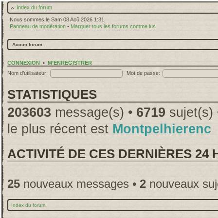
Index du forum
Nous sommes le Sam 08 Aoû 2026 1:31
Panneau de modération
•
Marquer tous les forums comme lus
Aucun forum.
CONNEXION
•
M’ENREGISTRER
Nom d’utilisateur:
Mot de passe:
STATISTIQUES
203603
message(s) •
6719
sujet(s)
le plus récent est
Montpelhierenc
ACTIVITÉ DE CES DERNIÈRES 24
25
nouveaux messages •
2
nouveaux suj
Index du forum