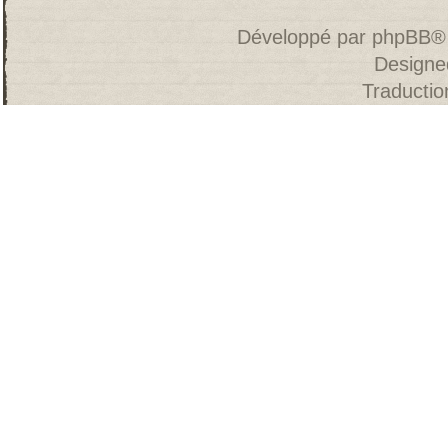
Développé par
phpBB
®
Designe
Traducti