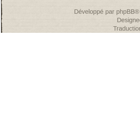
Développé par
phpBB
®
Designe
Traducti