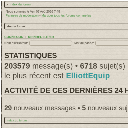
Index du forum
Nous sommes le Ven 07 Aoû 2026 7:48
Panneau de modération
•
Marquer tous les forums comme lus
Aucun forum.
CONNEXION
•
M’ENREGISTRER
Nom d’utilisateur:
Mot de passe:
STATISTIQUES
203579
message(s) •
6718
sujet(s)
le plus récent est
ElliottEquip
ACTIVITÉ DE CES DERNIÈRES 24
29
nouveaux messages •
5
nouveaux suj
Index du forum