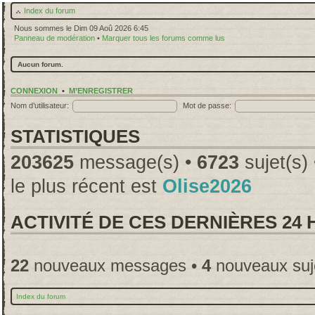
Index du forum
Nous sommes le Dim 09 Aoû 2026 6:45
Panneau de modération
•
Marquer tous les forums comme lus
Aucun forum.
CONNEXION
•
M’ENREGISTRER
Nom d’utilisateur:
Mot de passe:
STATISTIQUES
203625
message(s) •
6723
sujet(s)
le plus récent est
Olise2026
ACTIVITÉ DE CES DERNIÈRES 24
22
nouveaux messages •
4
nouveaux suj
Index du forum