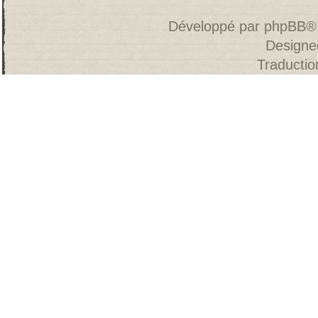
Développé par
phpBB
®
Designe
Traducti