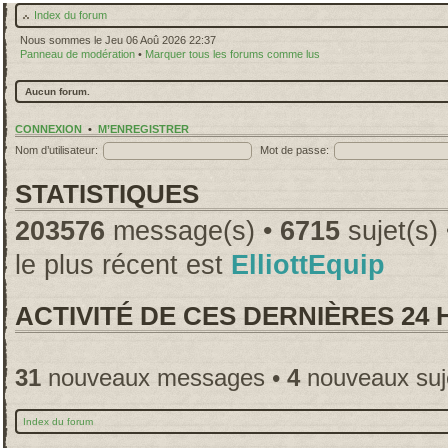
Index du forum
Nous sommes le Jeu 06 Aoû 2026 22:37
Panneau de modération
•
Marquer tous les forums comme lus
Aucun forum.
CONNEXION
•
M’ENREGISTRER
Nom d’utilisateur:
Mot de passe:
STATISTIQUES
203576
message(s) •
6715
sujet(s)
le plus récent est
ElliottEquip
ACTIVITÉ DE CES DERNIÈRES 24
31
nouveaux messages •
4
nouveaux suj
Index du forum