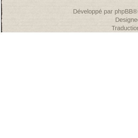
Développé par
phpBB
®
Designe
Traducti