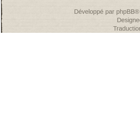
Développé par
phpBB
®
Designe
Traducti