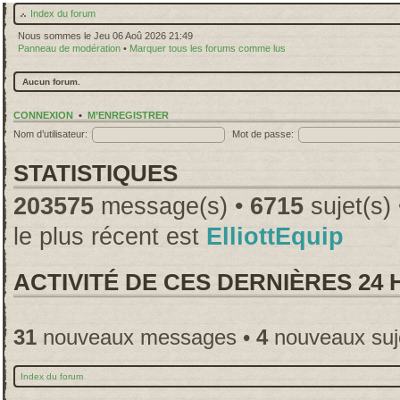
Index du forum
Nous sommes le Jeu 06 Aoû 2026 21:49
Panneau de modération
•
Marquer tous les forums comme lus
Aucun forum.
CONNEXION
•
M’ENREGISTRER
Nom d’utilisateur:
Mot de passe:
STATISTIQUES
203575
message(s) •
6715
sujet(s)
le plus récent est
ElliottEquip
ACTIVITÉ DE CES DERNIÈRES 24
31
nouveaux messages •
4
nouveaux suj
Index du forum