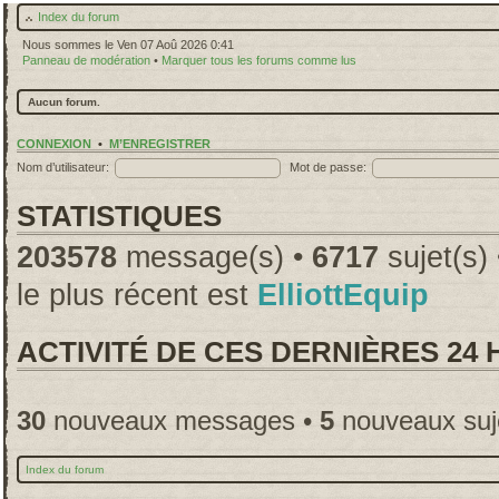
Index du forum
Nous sommes le Ven 07 Aoû 2026 0:41
Panneau de modération
•
Marquer tous les forums comme lus
Aucun forum.
CONNEXION
•
M’ENREGISTRER
Nom d’utilisateur:
Mot de passe:
STATISTIQUES
203578
message(s) •
6717
sujet(s)
le plus récent est
ElliottEquip
ACTIVITÉ DE CES DERNIÈRES 24
30
nouveaux messages •
5
nouveaux suj
Index du forum