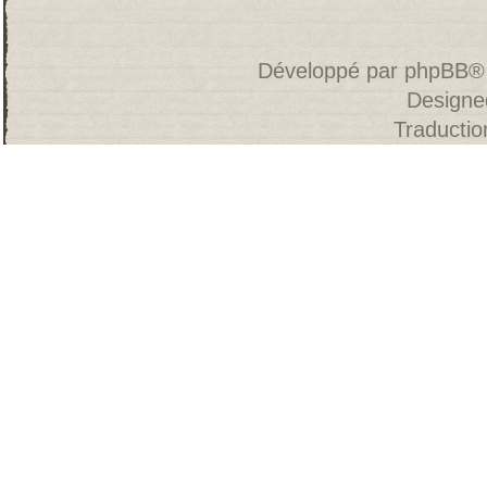
Développé par
phpBB
®
Designe
Traducti