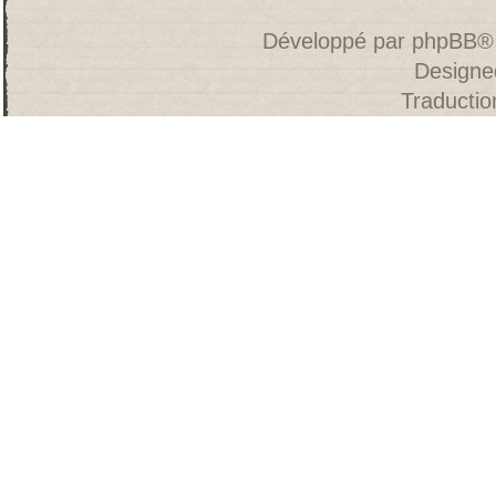
Développé par
phpBB
®
Designe
Traducti