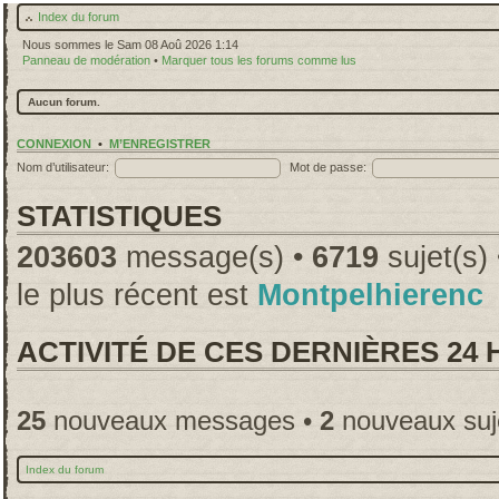
Index du forum
Nous sommes le Sam 08 Aoû 2026 1:14
Panneau de modération
•
Marquer tous les forums comme lus
Aucun forum.
CONNEXION
•
M’ENREGISTRER
Nom d’utilisateur:
Mot de passe:
STATISTIQUES
203603
message(s) •
6719
sujet(s)
le plus récent est
Montpelhierenc
ACTIVITÉ DE CES DERNIÈRES 24
25
nouveaux messages •
2
nouveaux suj
Index du forum