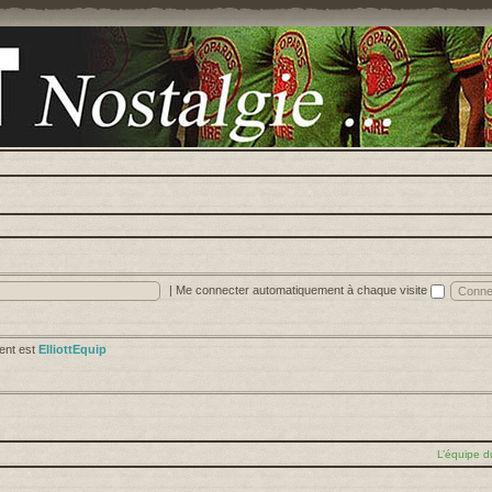
|
Me connecter automatiquement à chaque visite
cent est
ElliottEquip
L’équipe d