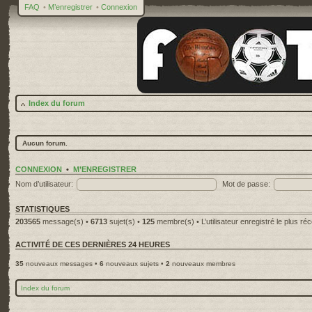
FAQ
•
M’enregistrer
•
Connexion
Index du forum
Aucun forum.
CONNEXION
•
M’ENREGISTRER
Nom d’utilisateur:
Mot de passe:
STATISTIQUES
203565
message(s) •
6713
sujet(s) •
125
membre(s) • L’utilisateur enregistré le plus ré
ACTIVITÉ DE CES DERNIÈRES 24 HEURES
35
nouveaux messages •
6
nouveaux sujets •
2
nouveaux membres
Index du forum