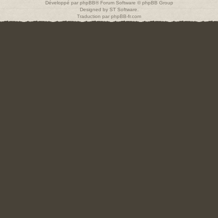
Développé par
phpBB
® Forum Software © phpBB Group
Designed by
ST Software
.
Traduction par
phpBB-fr.com