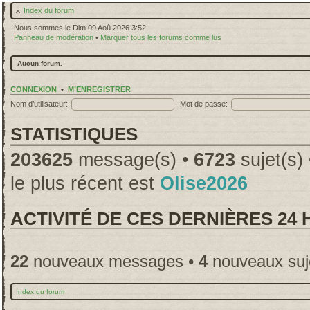
Index du forum
Nous sommes le Dim 09 Aoû 2026 3:52
Panneau de modération
•
Marquer tous les forums comme lus
Aucun forum.
CONNEXION
•
M’ENREGISTRER
Nom d’utilisateur:
Mot de passe:
STATISTIQUES
203625
message(s) •
6723
sujet(s)
le plus récent est
Olise2026
ACTIVITÉ DE CES DERNIÈRES 24
22
nouveaux messages •
4
nouveaux suj
Index du forum