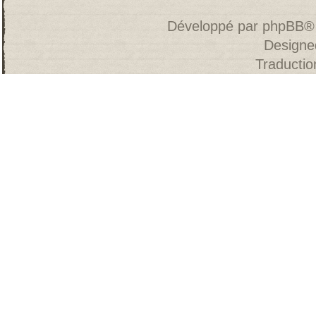
Développé par
phpBB
®
Designe
Traducti