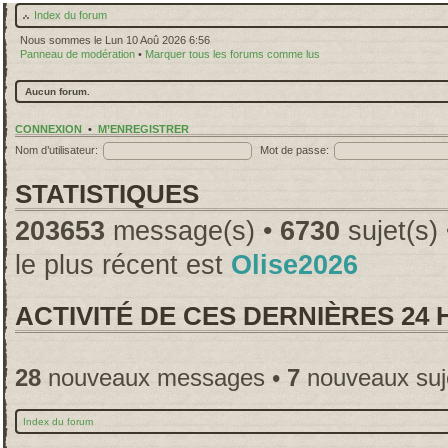
Index du forum
Nous sommes le Lun 10 Aoû 2026 6:56
Panneau de modération
•
Marquer tous les forums comme lus
Aucun forum.
CONNEXION
•
M’ENREGISTRER
Nom d’utilisateur:
Mot de passe:
STATISTIQUES
203653
message(s) •
6730
sujet(s)
le plus récent est
Olise2026
ACTIVITÉ DE CES DERNIÈRES 24
28
nouveaux messages •
7
nouveaux suj
Index du forum