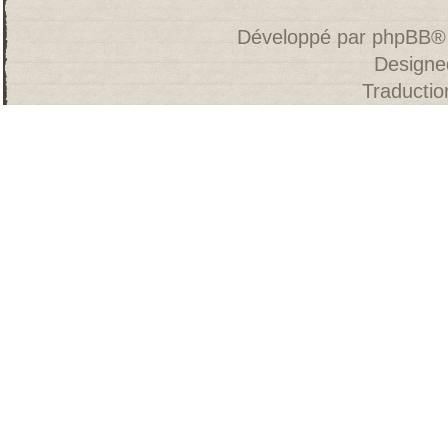
Développé par
phpBB
®
Designe
Traducti