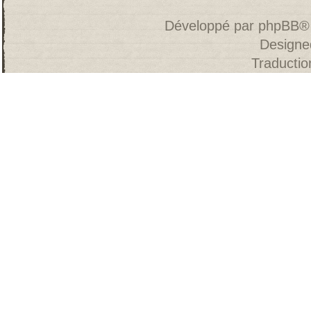
Développé par
phpBB
®
Designe
Traducti