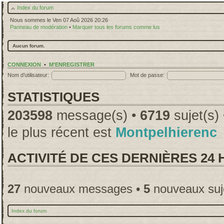
Index du forum
Nous sommes le Ven 07 Aoû 2026 20:26
Panneau de modération
•
Marquer tous les forums comme lus
Aucun forum.
CONNEXION
•
M’ENREGISTRER
Nom d’utilisateur:
Mot de passe:
STATISTIQUES
203598
message(s) •
6719
sujet(s)
le plus récent est
Montpelhierenc
ACTIVITÉ DE CES DERNIÈRES 24
27
nouveaux messages •
5
nouveaux suj
Index du forum