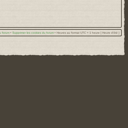
u forum
•
Supprimer les cookies du forum
•
Heures au format UTC + 1 heure [ Heure d’été ]