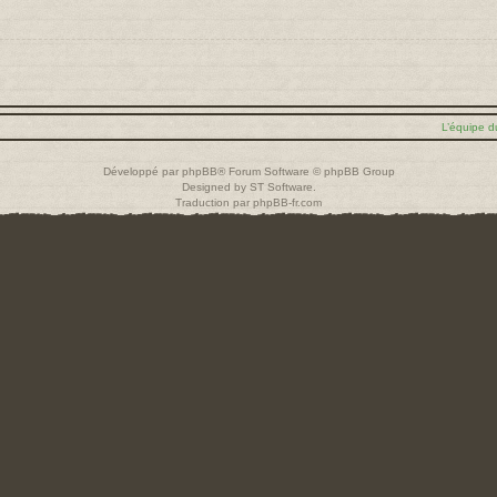
L’équipe d
Développé par
phpBB
® Forum Software © phpBB Group
Designed by
ST Software
.
Traduction par
phpBB-fr.com