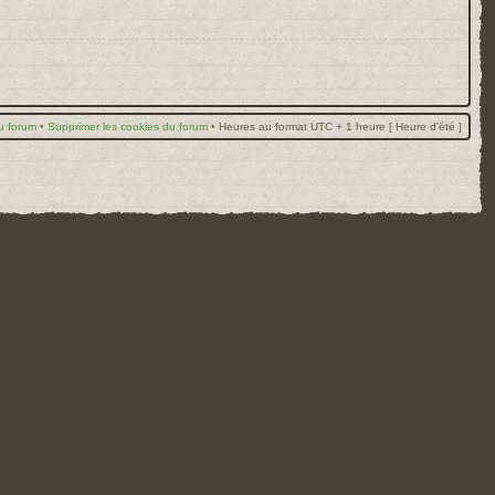
u forum
•
Supprimer les cookies du forum
•
Heures au format UTC + 1 heure [ Heure d’été ]