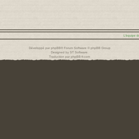
L’équipe d
Développé par
phpBB
® Forum Software © phpBB Group
Designed by
ST Software
.
Traduction par
phpBB-fr.com