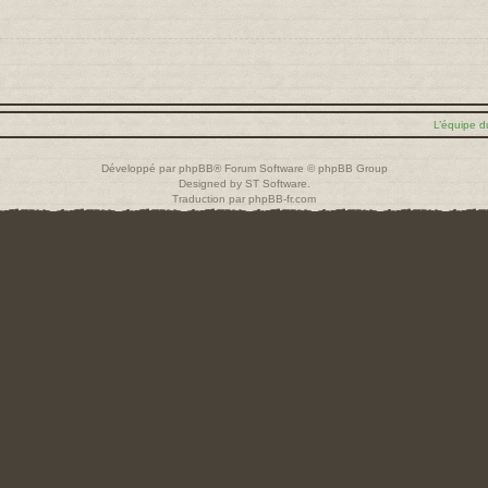
L’équipe d
Développé par
phpBB
® Forum Software © phpBB Group
Designed by
ST Software
.
Traduction par
phpBB-fr.com