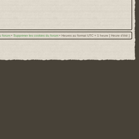
u forum
•
Supprimer les cookies du forum
•
Heures au format UTC + 1 heure [ Heure d’été ]