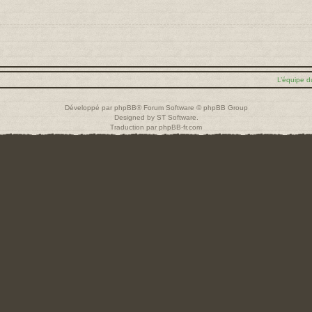
L’équipe d
Développé par
phpBB
® Forum Software © phpBB Group
Designed by
ST Software
.
Traduction par
phpBB-fr.com