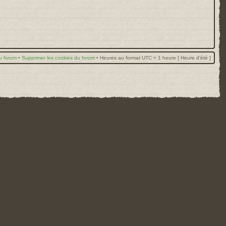
u forum
•
Supprimer les cookies du forum
•
Heures au format UTC + 1 heure [ Heure d’été ]