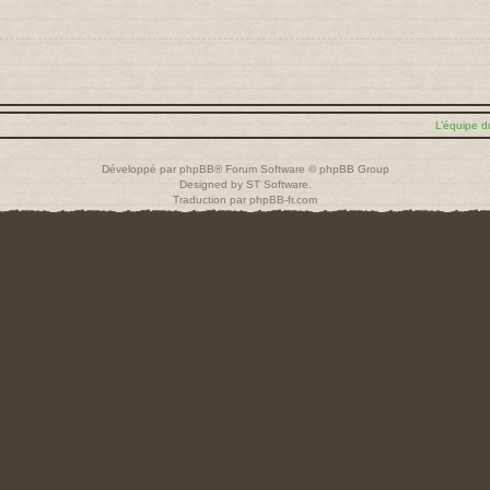
L’équipe d
Développé par
phpBB
® Forum Software © phpBB Group
Designed by
ST Software
.
Traduction par
phpBB-fr.com