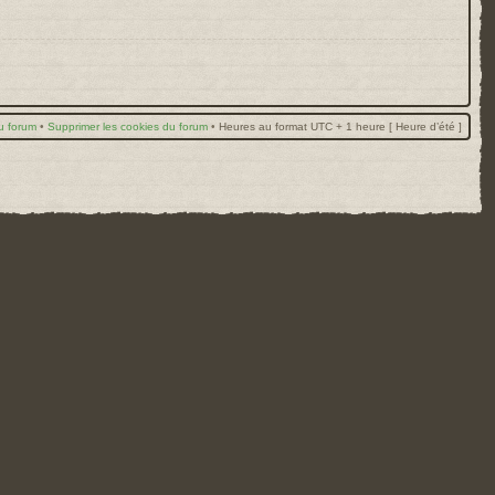
u forum
•
Supprimer les cookies du forum
•
Heures au format UTC + 1 heure [ Heure d’été ]